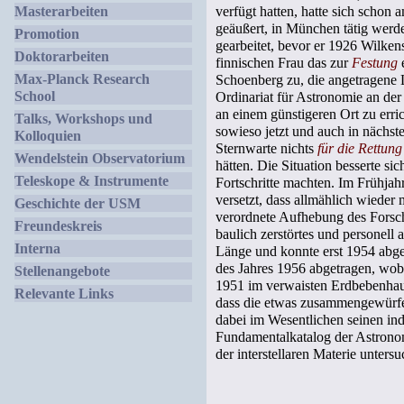
Masterarbeiten
verfügt hatten, hatte sich scho
geäußert, in München tätig werd
Promotion
gearbeitet, bevor er 1926 Wilken
Doktorarbeiten
finnischen Frau das zur
Festung
e
Max-Planck Research
Schoenberg zu, die angetragene 
School
Ordinariat für Astronomie an de
an einem günstigeren Ort zu err
Talks, Workshops und
sowieso jetzt und auch in nächste
Kolloquien
Sternwarte nichts
für die Rettun
Wendelstein Observatorium
hätten. Die Situation besserte s
Teleskope & Instrumente
Fortschritte machten. Im Frühjah
versetzt, dass allmählich wiede
Geschichte der USM
verordnete Aufhebung des Forschu
Freundeskreis
baulich zerstörtes und personel
Interna
Länge und konnte erst 1954 abge
des Jahres 1956 abgetragen, wob
Stellenangebote
1951 im verwaisten Erdbebenhaus
Relevante Links
dass die etwas zusammengewürfel
dabei im Wesentlichen seinen i
Fundamentalkatalog der Astronom
der interstellaren Materie untersu