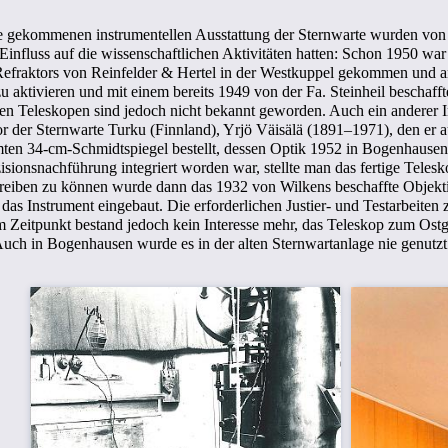
e gekommenen instrumentellen Ausstattung der Sternwarte wurden von S
 Einfluss auf die wissenschaftlichen Aktivitäten hatten: Schon 1950 war
efraktors von Reinfelder & Hertel in der Westkuppel gekommen und 
u aktivieren und mit einem bereits 1949 von der Fa. Steinheil beschaf
sen Teleskopen sind jedoch nicht bekannt geworden. Auch ein anderer
or der Sternwarte Turku (Finnland), Yrjö Väisälä (1891–1971), den er au
mmten
34-cm-
Schmidtspiegel bestellt, dessen Optik 1952 in Bogenhausen
sionsnachführung integriert worden war, stellte man das fertige Teles
etreiben zu können wurde dann das 1932 von Wilkens beschaffte Objekt
n das Instrument eingebaut. Die erforderlichen Justier- und Testarbeite
Zeitpunkt bestand jedoch kein Interesse mehr, das Teleskop zum Ostgi
h in Bogenhausen wurde es in der alten Sternwartanlage nie genutzt