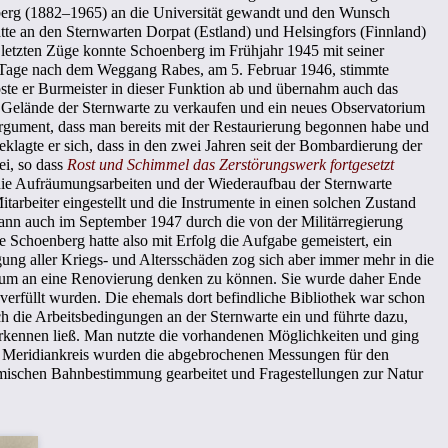
nberg (1882–1965) an die Universität gewandt und den Wunsch
te an den Sternwarten Dorpat (Estland) und Helsingfors (Finnland)
r letzten Züge konnte Schoenberg im Frühjahr 1945 mit seiner
e Tage nach dem Weggang Rabes, am 5. Februar 1946, stimmte
ste er Burmeister in dieser Funktion ab und übernahm auch das
s Gelände der Sternwarte zu verkaufen und ein neues Observatorium
Argument, dass man bereits mit der Restaurierung begonnen habe und
beklagte er sich, dass in den zwei Jahren seit der Bombardierung der
ei, so dass
Rost und Schimmel das Zerstörungswerk fortgesetzt
te die Aufräumungsarbeiten und der Wiederaufbau der Sternwarte
arbeiter eingestellt und die Instrumente in einen solchen Zustand
dann auch im September 1947 durch die von der Militärregierung
 Schoenberg hatte also mit Erfolg die Aufgabe gemeistert, ein
ung aller Kriegs- und Altersschäden zog sich aber immer mehr in die
t, um an eine Renovierung denken zu können. Sie wurde daher Ende
erfüllt wurden. Die ehemals dort befindliche Bibliothek war schon
h die Arbeitsbedingungen an der Sternwarte ein und führte dazu,
erkennen ließ. Man nutzte die vorhandenen Möglichkeiten und ging
n Meridiankreis wurden die abgebrochenen Messungen für den
omischen Bahnbestimmung gearbeitet und Fragestellungen zur Natur