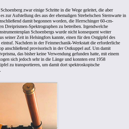
choenberg zwar einige Schritte in die Wege geleitet, die aber
 es zur Aufstellung des aus der ehemaligen Strebelschen Sternwarte in
anschließend damit begonnen worden, die Herrschinger
60-cm-
ften Dreiprismen-Spektrographen zu betreiben. Irgendwelche
 Instrumentenplan Schoenbergs wurde nicht konsequent weiter
s seiner Zeit in Helsingfors kannte, einen für den Ostgipfel des
 eintraf. Nachdem in der Feinmechanik-Werkstatt die erforderliche
kop anschließend provisorisch in der Ostkuppel auf. Um damit
ivprisma, das bisher keine Verwendung gefunden hatte, mit einem
n zogen sich jedoch sehr in die Länge und konnten erst 1958
pfel zu transportieren, um damit dort spektroskopische
.