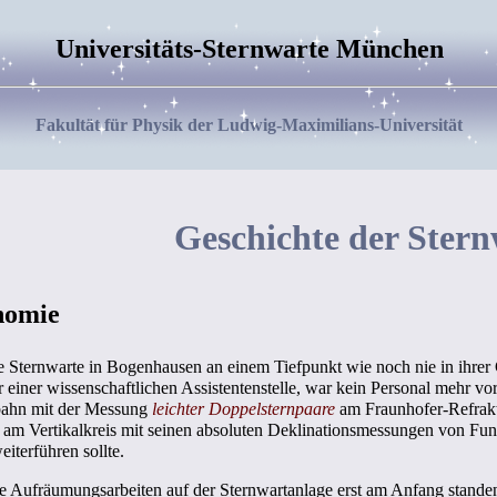
Universitäts-Sternwarte München
Fakultät für Physik der Ludwig-Maximilians-Universität
Geschichte der Stern
nomie
e Sternwarte in Bogenhausen an einem Tiefpunkt wie noch nie in ihrer
 einer wissenschaftlichen Assistentenstelle, war kein Personal mehr v
bahn mit der Messung
leichter Doppelsternpaare
am Fraunhofer-Refrakt
n am Vertikalkreis mit seinen absoluten Deklinationsmessungen von Fu
iterführen sollte.
die Aufräumungsarbeiten auf der Sternwartanlage erst am Anfang stand