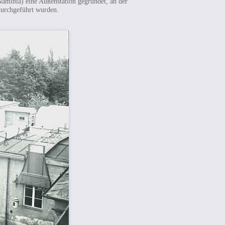
amibia) eine Außenstation gegründet, an der
durchgeführt wurden.