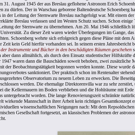
n am 31. August 1945 der aus Breslau geflohene Astronom Erich Schoe
en zu dürfen. Der in Warschau geborene Baltendeutsche Schoenberg hat
s in der Leitung der Sternwarte Breslau nachgefolgt war. Mit einem de
rklärte Breslau verlassen und im Westen Schutz suchen. Schon einig
Leitung der Sternwarte zu übernehmen. Am 20. Mai 1946 schließlich lö
r Universität. Zu dieser Zeit waren wieder Überlegungen im Gange, da
ichten. Schoenberg wehrte sich erfolgreich gegen diese Pläne mit dem 
r Zeit kein Geld hierfür vorhanden sei. In seinem ersten Jahresbericht 
g der Instrumente und Bücher in den beschädigten Räumen geschehen
s
ich aber dann allmählich, als durch den Einsatz studentischer Hilfskräf
r 1947 waren dann die Bauschäden soweit behoben, zwei zusätzliche Mit
r mit der Beobachtungstätigkeit begonnen werden konnte. Diese wurde 
ngsverbotes sanktioniert. Der praktisch schon im Rentenalter stehende
l ausgezehrtes Observatorium zu neuem Leben zu erwecken. Die Beseitig
schlossen werden. Die ehemalige Direktorenvilla war zu sehr zerstör
ei die Kellermauern im Boden verblieben und die Hohlräume mit Erde v
 untergebracht worden. Die lange Renovierungszeit schränkte natürlic
t wirkende Mannschaft in ihrer Arbeit kein richtiges Gesamtkonzept 
ndividuellen wissenschaftlichen Neigungen nach: Mit dem Repsoldsche
ischen Gesellschaft fortgesetzt, an klassischen Problemen der astron
cht.