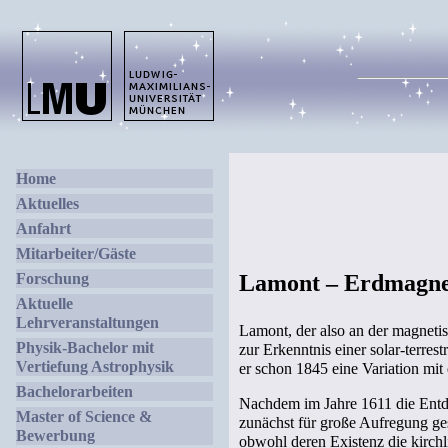
Home
Aktuelles
Anfahrt
Mitarbeiter/Gäste
Forschung
Lamont – Erdmagnet
Aktuelle
Lehrveranstaltungen
Lamont, der also an der magnet
Physik-Bachelor mit
zur Erkenntnis einer solar-terre
Vertiefung Astrophysik
er schon 1845 eine Variation mit
Bachelorarbeiten
Nachdem im Jahre 1611 die Entd
Master of Science &
zunächst für große Aufregung ges
Bewerbung
obwohl deren Existenz die kirchl