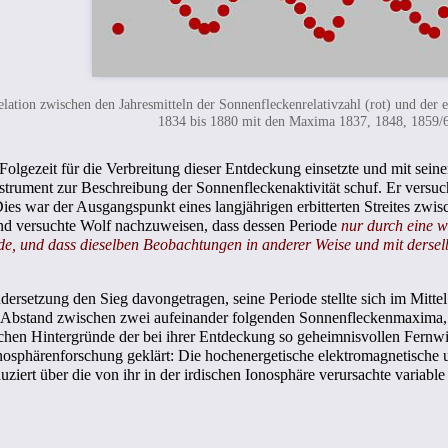
lation zwischen den Jahresmitteln der Sonnenfleckenrelativzahl (rot) und der 
1834 bis 1880 mit den Maxima 1837, 1848, 1859/
 Folgezeit für die Verbreitung dieser Entdeckung einsetzte und mit sein
nstrument zur Beschreibung der Sonnenfleckenaktivität schuf. Er versu
Dies war der Ausgangspunkt eines langjährigen erbitterten Streites zw
 und versuchte Wolf nachzuweisen, dass dessen Periode
nur durch eine 
e, und dass dieselben Beobachtungen in anderer Weise und mit derselb
ndersetzung den Sieg davongetragen, seine Periode stellte sich im Mittel
der Abstand zwischen zwei aufeinander folgenden Sonnenfleckenmaxima, 
chen Hintergründe der bei ihrer Entdeckung so geheimnisvollen Fernwi
onosphärenforschung geklärt: Die hochenergetische elektromagnetische u
duziert über die von ihr in der irdischen Ionosphäre verursachte variab